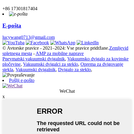
+86 17301817404
E-pošta
lucywang0713@gmail.com
© Avtorske pravice - 2021–2024: Vse pravice pridržane.
Zemljevid
spletnega mesta
-
AMP za mobilne naprave
Pnevmatski vakuumski dvigalnik
,
Vakuumsko dvigalo za kovinske
pločevine
,
Vakuumski dvigalci za steklo
,
Oprema za dvigovanje
stekla
,
Vakuumski dvigalnik
,
Dvigalo za steklo
,
Pošlji e-pošto
WeChat
x