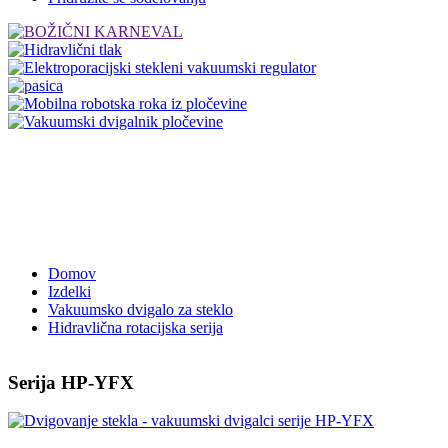
Domov
Izdelki
Vakuumsko dvigalo za steklo
Hidravlična rotacijska serija
Serija HP-YFX