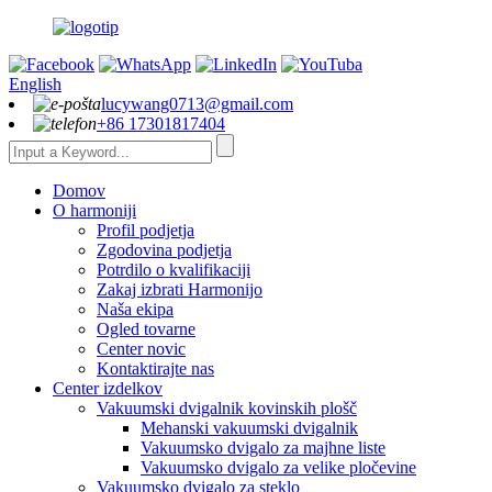
English
lucywang0713@gmail.com
+86 17301817404
Domov
O harmoniji
Profil podjetja
Zgodovina podjetja
Potrdilo o kvalifikaciji
Zakaj izbrati Harmonijo
Naša ekipa
Ogled tovarne
Center novic
Kontaktirajte nas
Center izdelkov
Vakuumski dvigalnik kovinskih plošč
Mehanski vakuumski dvigalnik
Vakuumsko dvigalo za majhne liste
Vakuumsko dvigalo za velike pločevine
Vakuumsko dvigalo za steklo