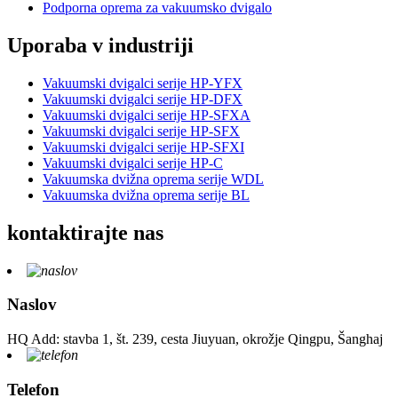
Podporna oprema za vakuumsko dvigalo
Uporaba v industriji
Vakuumski dvigalci serije HP-YFX
Vakuumski dvigalci serije HP-DFX
Vakuumski dvigalci serije HP-SFXA
Vakuumski dvigalci serije HP-SFX
Vakuumski dvigalci serije HP-SFXI
Vakuumski dvigalci serije HP-C
Vakuumska dvižna oprema serije WDL
Vakuumska dvižna oprema serije BL
kontaktirajte nas
Naslov
HQ Add: stavba 1, št. 239, cesta Jiuyuan, okrožje Qingpu, Šanghaj
Telefon