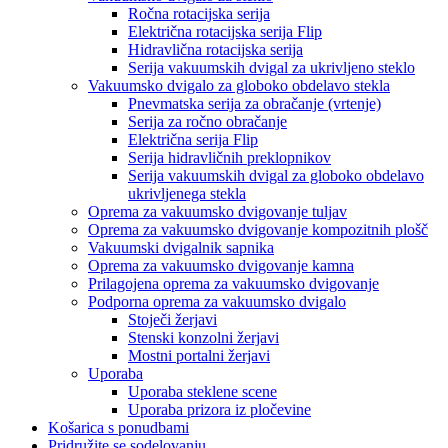
Ročna rotacijska serija
Električna rotacijska serija Flip
Hidravlična rotacijska serija
Serija vakuumskih dvigal za ukrivljeno steklo
Vakuumsko dvigalo za globoko obdelavo stekla
Pnevmatska serija za obračanje (vrtenje)
Serija za ročno obračanje
Električna serija Flip
Serija hidravličnih preklopnikov
Serija vakuumskih dvigal za globoko obdelavo
ukrivljenega stekla
Oprema za vakuumsko dvigovanje tuljav
Oprema za vakuumsko dvigovanje kompozitnih plošč
Vakuumski dvigalnik sapnika
Oprema za vakuumsko dvigovanje kamna
Prilagojena oprema za vakuumsko dvigovanje
Podporna oprema za vakuumsko dvigalo
Stoječi žerjavi
Stenski konzolni žerjavi
Mostni portalni žerjavi
Uporaba
Uporaba steklene scene
Uporaba prizora iz pločevine
Košarica s ponudbami
Pridružite se sodelovanju