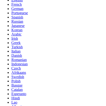
English
French
German
Portuguese
Spanish
Russian
Japanese
Korean
Arabic
Irish
Greek
Turkish
Italian
Danish
Romanian
Indonesian
Czech
Afrikaans
Swedish
Polish
Basque
Catalan
Esperanto
Hindi
Lao