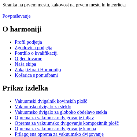
Stranka na prvem mestu, kakovost na prvem mestu in integriteta
Povpraševanje
O harmoniji
Profil podjetja
Zgodovina podjetja
Potrdilo o kvalifikaciji
Ogled tovarne
Naša ekipa
Zakaj izbrati Harmonijo
Košarica s ponudbami
Prikaz izdelka
Vakuumski dvigalnik kovinskih plošč
Vakuumsko dvigalo za steklo
Vakuumsko dvigalo za globoko obdelavo stekla
Oprema za vakuumsko dvigovanje tuljav
Oprema za vakuumsko dvigovanje kompozitnih plošč
Oprema za vakuumsko dvigovanje kamna
Prilagojena oprema za vakuumsko dvigovanje