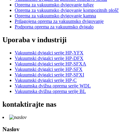
Oprema za vakuumsko dvigovanje tuljav
Oprema za vakuumsko dvigovanje kompozitnih plošč
Oprema za vakuumsko dvigovanje kamna
Prilagojena oprema za vakuumsko dvigovanje
Podporna oprema za vakuumsko dvigalo
Uporaba v industriji
Vakuumski dvigalci serije HP-YFX
Vakuumski dvigalci serije HP-DFX
Vakuumski dvigalci serije HP-SFXA
Vakuumski dvigalci serije HP-SFX
Vakuumski dvigalci serije HP-SFXI
Vakuumski dvigalci serije HP-C
Vakuumska dvižna oprema serije WDL
Vakuumska dvižna oprema serije BL
kontaktirajte nas
Naslov