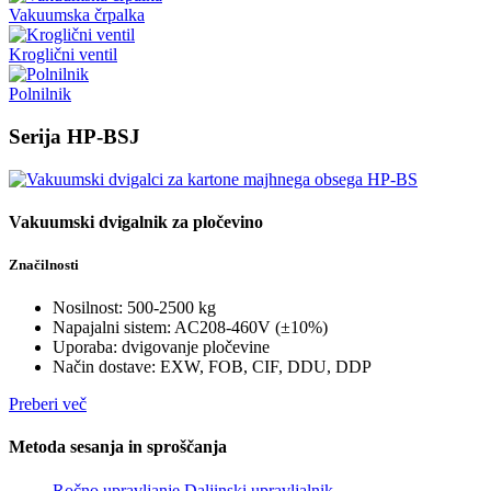
Vakuumska črpalka
Kroglični ventil
Polnilnik
Serija HP-BSJ
Vakuumski dvigalnik za pločevino
Značilnosti
Nosilnost: 500-2500 kg
Napajalni sistem: AC208-460V (±10%)
Uporaba: dvigovanje pločevine
Način dostave: EXW, FOB, CIF, DDU, DDP
Preberi več
Metoda sesanja in sproščanja
Ročno upravljanje
Daljinski upravljalnik