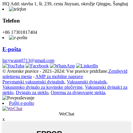
HQ Add: stavba 1, št. 239, cesta Jiuyuan, okrožje Qingpu, Šanghaj
Telefon
+86 17301817404
E-pošta
lucywang0713@gmail.com
© Avtorske pravice - 2021–2024: Vse pravice pridržane.
Zemljevid
spletnega mesta
-
AMP za mobilne naprave
Pnevmatski vakuumski dvigalnik
,
Vakuumski dvigalnik
,
Vakuumsko dvigalo za kovinske pločevine
,
Vakuumski dvigalci za
steklo
,
Dvigalo za steklo
,
Oprema za dvigovanje stekla
,
Pošlji e-pošto
WeChat
x