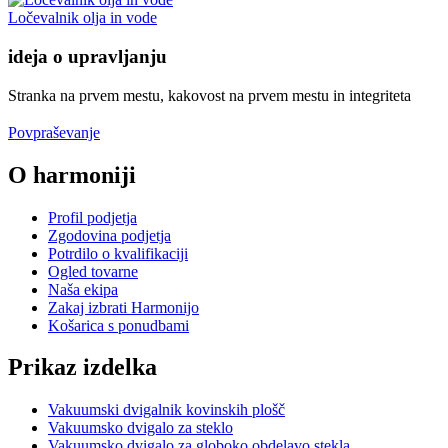
Ločevalnik olja in vode
ideja o upravljanju
Stranka na prvem mestu, kakovost na prvem mestu in integriteta
Povpraševanje
O harmoniji
Profil podjetja
Zgodovina podjetja
Potrdilo o kvalifikaciji
Ogled tovarne
Naša ekipa
Zakaj izbrati Harmonijo
Košarica s ponudbami
Prikaz izdelka
Vakuumski dvigalnik kovinskih plošč
Vakuumsko dvigalo za steklo
Vakuumsko dvigalo za globoko obdelavo stekla