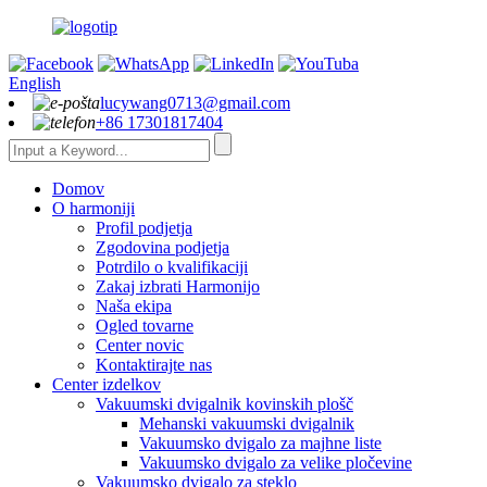
English
lucywang0713@gmail.com
+86 17301817404
Domov
O harmoniji
Profil podjetja
Zgodovina podjetja
Potrdilo o kvalifikaciji
Zakaj izbrati Harmonijo
Naša ekipa
Ogled tovarne
Center novic
Kontaktirajte nas
Center izdelkov
Vakuumski dvigalnik kovinskih plošč
Mehanski vakuumski dvigalnik
Vakuumsko dvigalo za majhne liste
Vakuumsko dvigalo za velike pločevine
Vakuumsko dvigalo za steklo