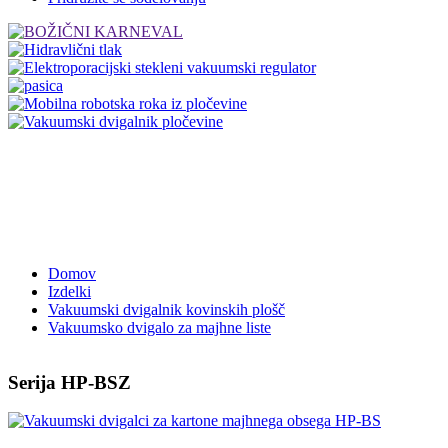
Domov
Izdelki
Vakuumski dvigalnik kovinskih plošč
Vakuumsko dvigalo za majhne liste
Serija HP-BSZ