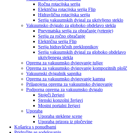
Ročna rotacijska serija
Električna rotacijska serija Flip
Hidravlična rotacijska serija
Serija vakuumskih dvigal za ukrivljeno steklo
Vakuumsko dvigalo za globoko obdelavo stekla
Pnevmatska serija za obračanje (vrtenje)
Serija za ročno obračanje
Električna serija Flip
Serija hidravličnih preklopnikov
Serija vakuumskih dvigal za globoko obdelavo
ukrivljenega stekla
Oprema za vakuumsko dvigovanje tuljav
Oprema za vakuumsko dvigovanje kompozitnih plošč
Vakuumski dvigalnik sapnika
Oprema za vakuumsko dvigovanje kamna
Prilagojena oprema za vakuumsko dvigovanje
Podporna oprema za vakuumsko dvigalo
Stoječi žerjavi
Stenski konzolni žerjavi
Mostni portalni žerjavi
Uporaba
Uporaba steklene scene
Uporaba prizora iz pločevine
Košarica s ponudbami
Pridružite se sodelovanju